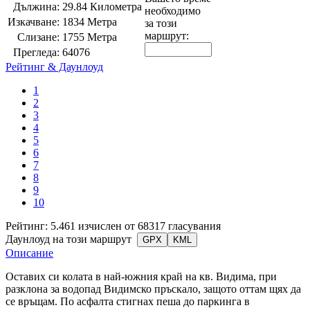
Дължина:
29.84 Километра
необходимо
Изкачване:
1834 Метра
за този
маршрут:
Слизане:
1755 Метра
Прегледа:
64076
Рейтинг & Даунлоуд
1
2
3
4
5
6
7
8
9
10
Рейтинг: 5.461 изчислен от 68317 гласувания
Даунлоуд на този маршрут
GPX
KML
Описание
Оставих си колата в най-южния край на кв. Видима, при
разклона за водопад Видимско пръскало, защото оттам щях да
се връщам. По асфалта стигнах пеша до паркинга в