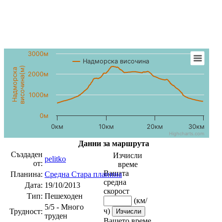
3000м
Надморска височина
височина(м)
Надморска
2000м
1000м
0м
0км
10км
20км
30км
Highcharts.com
Данни за маршрута
Създаден
Изчисли
pelitko
от:
време
Вашата
Планина:
Средна Стара планина
средна
Дата:
19/10/2013
скорост
Тип:
Пешеходен
(км/
5/5 - Много
ч)
Трудност:
труден
Вашето време