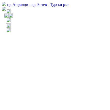
гр. Априлци - вр. Ботев - Турски рът