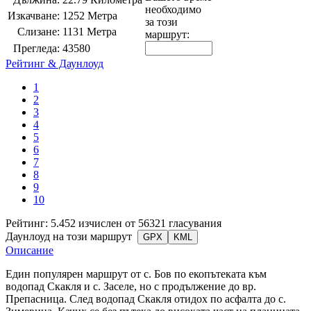
необходимо
Изкачване:
1252 Метра
за този
Слизане:
1131 Метра
маршрут:
Прегледа:
43580
Рейтинг & Даунлоуд
1
2
3
4
5
6
7
8
9
10
Рейтинг: 5.452 изчислен от 56321 гласувания
Даунлоуд на този маршрут
GPX
KML
Описание
Един популярен маршрут от с. Бов по екопътеката към
водопад Скакля и с. Заселе, но с продължение до вр.
Препасница. След водопад Скакля отидох по асфалта до с.