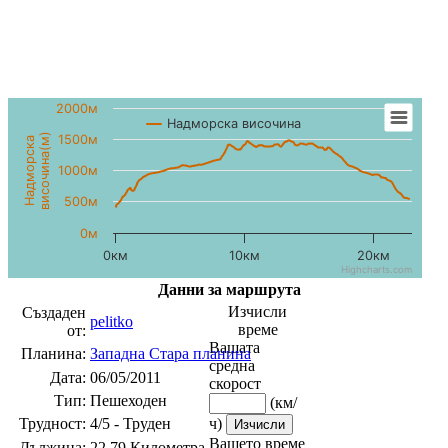
2000м
Надморска височина
височина(м)
1500м
Надморска
1000м
500м
0м
0км
10км
20км
Highcharts.com
Данни за маршрута
Изчисли
Създаден
pelitko
време
от:
Вашата
Планина:
Западна Стара планина
средна
Дата:
06/05/2011
скорост
Тип:
Пешеходен
(км/
Трудност:
4/5 - Труден
ч)
Вашето време
Дължина:
22.79 Километра