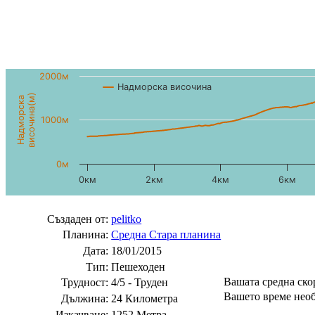
2000м
Надморска височина
височина(м)
Надморска
1000м
0м
0км
2км
4км
6км
Създаден от:
pelitko
Планина:
Средна Стара планина
Дата:
18/01/2015
Тип:
Пешеходен
Вашата средна ск
Трудност:
4/5 - Труден
Вашето време необ
Дължина:
24 Километра
Изкачване:
1252 Метра