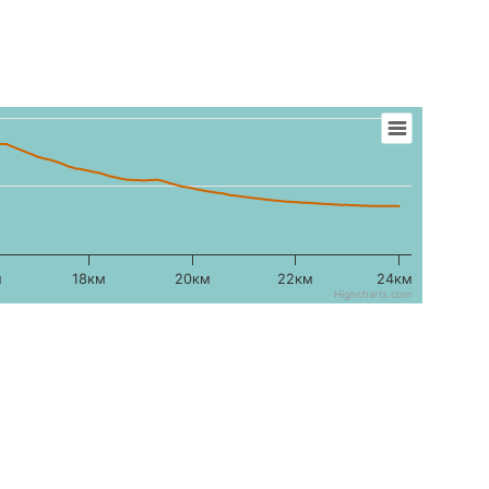
м
18км
20км
22км
24км
Highcharts.com