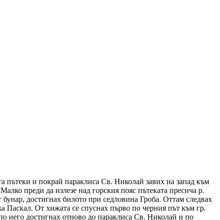
а пътеки и покрай параклиса Св. Николай завих на запад към
 Малко преди да излезе над горския пояс пътеката пресича р.
т бунар, достигнах билото при седловина Гроба. Оттам следвах
а Паскал. От хижата се спуснах първо по черния път към гр.
 по него достигнах отново до параклиса Св. Николай и по