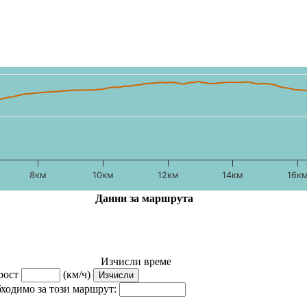
8км
10км
12км
14км
16к
Данни за маршрута
Изчисли време
орост
(км/ч)
ходимо за този маршрут: