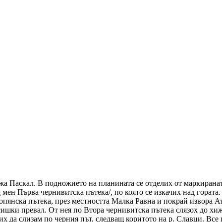
а Паскал. В подножието на планината се отделих от маркиранат
мен Първа чернивитска пътека/, по която се изкачих над гората.
опянска пътека, през местността Малка Равна и покрай извора А
ишки превал. От нея по Втора чернивитска пътека слязох до хиж
х да слизам по черния път, следващ коритото на р. Славци. Все