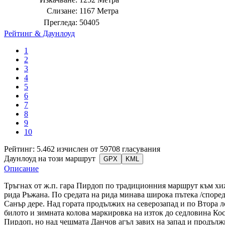
Слизане:
1167 Метра
Прегледа:
50405
Рейтинг & Даунлоуд
1
2
3
4
5
6
7
8
9
10
Рейтинг: 5.462 изчислен от 59708 гласувания
Даунлоуд на този маршрут
GPX
KML
Описание
Тръгнах от ж.п. гара Пирдоп по традиционния маршрут към хиж
рида Ръжана. По средата на рида минава широка пътека /според 
Санър дере. Над гората продължих на северозапад и по Втора л
билото и зимната колова маркировка на изток до седловина Кос
Пирдоп, но над чешмата Данчов агъл завих на запад и продължи