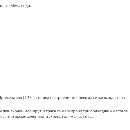
остта Меча вода.
Променливо (1-3 ч.), според настроението човек да се наслаждава на
то и пешеходен маршрут. В трака са маркирани три подходящи места за
е лятно време зеленината скрива голяма част от ....