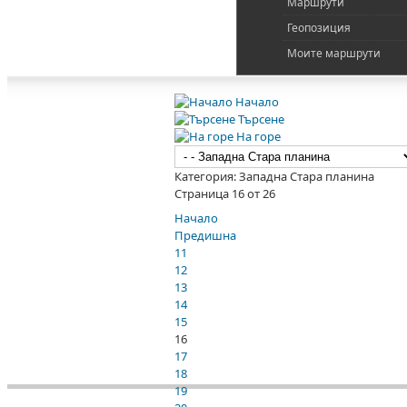
Маршрути
Геопозиция
Моите маршрути
Начало
Търсене
На горе
Категория: Западна Стара планина
Страница 16 от 26
Начало
Предишна
11
12
13
14
15
16
17
18
19