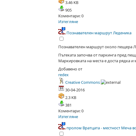
3.46 KB
905
Коментари: 0
Изтегляне
Познавателен маршрут Леденика
Познавателен маршрут около пещера Л
Пътеката започва от паркинга пред пеще
Маркировката на места е доста рядка и 
Добавено от
redex
Creative Commons
30-04-2016
2.3 KB
381
Коментари: 0
Изтегляне
пролом Вратцата - местност Меча в