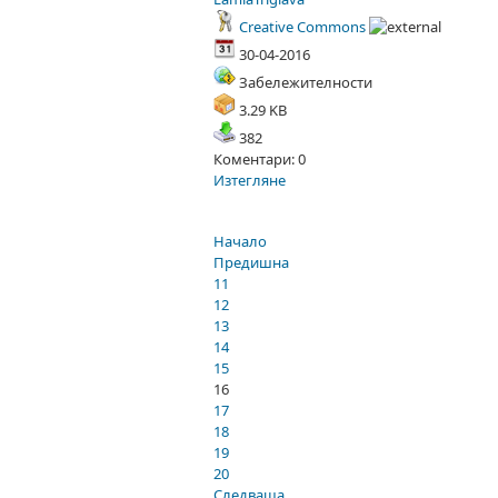
Creative Commons
30-04-2016
Забележителности
3.29 KB
382
Коментари: 0
Изтегляне
Начало
Предишна
11
12
13
14
15
16
17
18
19
20
Следваща