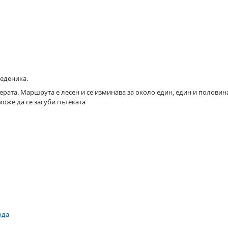
еденика.
рата. Маршрута е лесен и се изминава за около един, един и половина
може да се загуби пътеката
ода