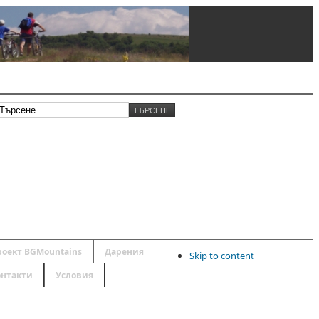
роект BGMountains
Дарения
Skip to content
онтакти
Условия