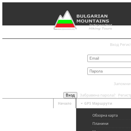
Вход
Регис
Запомни
Забравена парола?
Регис
Вход
Начало
GPS Mаршрути
Обзорна карта
Планини