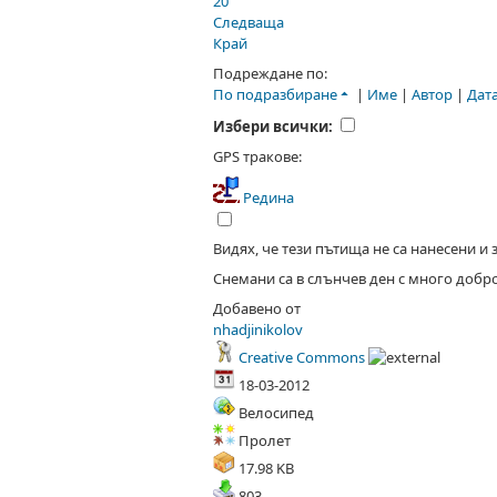
20
Следваща
Край
Подреждане по:
По подразбиране
|
Име
|
Автор
|
Дат
Избери всички:
GPS тракове:
Редина
Видях, че тези пътища не са нанесени и 
Снемани са в слънчев ден с много добро 
Добавено от
nhadjinikolov
Creative Commons
18-03-2012
Велосипед
Пролет
17.98 KB
803