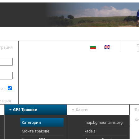
трация
ВХОД
 ме
трация
GPS Тракове
Карти
П
К
Категории
map.bgmountains.org
Моите тракове
kade.si