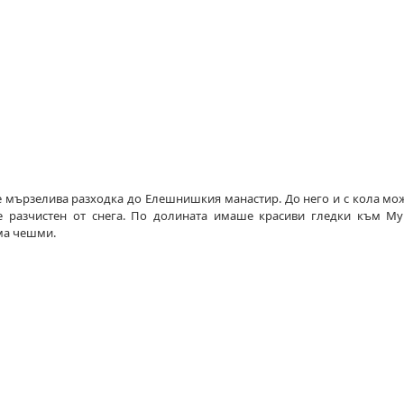
е мързелива разходка до Елешнишкия манастир. До него и с кола мож
ше разчистен от снега. По долината имаше красиви гледки към М
има чешми.