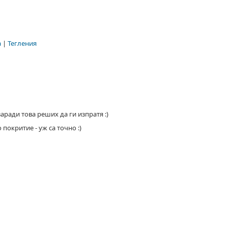
а
|
Тегления
заради това реших да ги изпратя :)
покритие - уж са точно :)