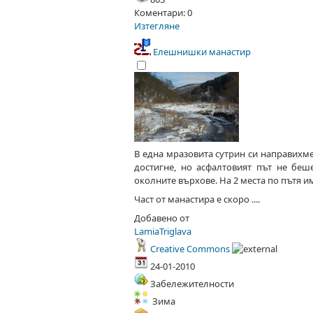
Коментари: 0
Изтегляне
Елешнишки манастир
В една мразовита сутрин си направихм
достигне, но асфалтовият път не бе
околните върхове. На 2 места по пътя 
Част от манастира е скоро ....
Добавено от
LamiaTriglava
Creative Commons
24-01-2010
Забележителности
Зима