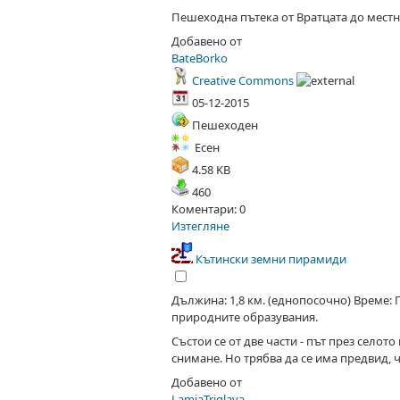
Пешеходна пътека от Вратцата до местн
Добавено от
BateBorko
Creative Commons
05-12-2015
Пешeходен
Есен
4.58 KB
460
Коментари: 0
Изтегляне
Кътински земни пирамиди
Дължина: 1,8 км. (еднопосочно) Време: 
природните образувания.
Състои се от две части - път през село
снимане. Но трябва да се има предвид, ч
Добавено от
LamiaTriglava