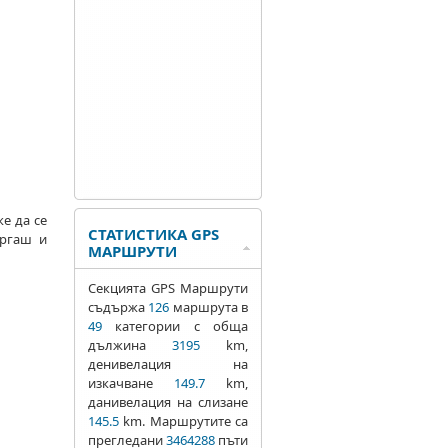
е да се
СТАТИСТИКА GPS
ургаш и
МАРШРУТИ
Секцията GPS Маршрути
съдържа
126
маршрута в
49
категории с обща
дължина
3195
km,
денивелация на
изкачване
149.7
km,
данивелация на слизане
145.5
km. Маршрутите са
прегледани
3464288
пъти