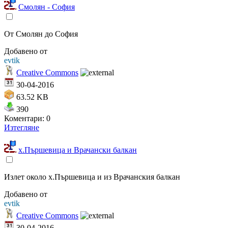
Смолян - София
От Смолян до София
Добавено от
evtik
Creative Commons
30-04-2016
63.52 KB
390
Коментари: 0
Изтегляне
х.Пършевица и Врачански балкан
Излет около х.Пършевица и из Врачанския балкан
Добавено от
evtik
Creative Commons
30-04-2016