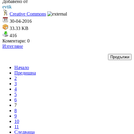
Добавено от
evtik
Creative Commons
30-04-2016
33.33 KB
416
Коментари: 0
Изтегляне
Начало
Предишна
2
3
4
5
6
7
8
9
10
11
Следваща