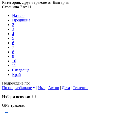
Категория: Други тракове от България
Страница 7 от 11
Начало
Предишна
2
3
4
5
6
7
8
9
10
11
Следваща
Край
Подреждане по:
По подразбиране
|
Име
|
Автор
|
Дата
|
Тегления
Избери всички:
GPS тракове: