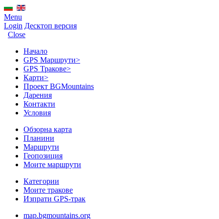
Menu
Login
Десктоп версия
Close
Начало
GPS Mаршрути
>
GPS Тракове
>
Карти
>
Проект BGMountains
Дарения
Контакти
Условия
Обзорна карта
Планини
Маршрути
Геопозиция
Моите маршрути
Категории
Моите тракове
Изпрати GPS-трак
map.bgmountains.org