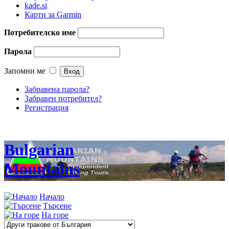
kade.si
Карти за Garmin
Потребителско име
Парола
Запомни ме
Забравена парола?
Забравен потребител?
Регистрация
Bulgarian
Mountains
Начало
Търсене
На горе