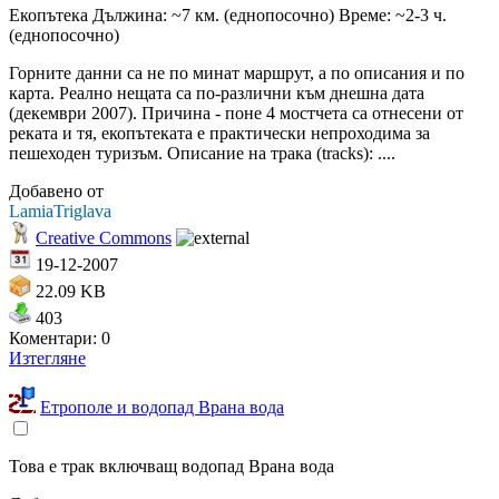
Eкопътека Дължина: ~7 км. (еднопосочно) Време: ~2-3 ч.
(еднопосочно)
Горните данни са не по минат маршрут, а по описания и по
карта. Реално нещата са по-различни към днешна дата
(декември 2007). Причина - поне 4 мостчета са отнесени от
реката и тя, екопътеката е практически непроходима за
пешеходен туризъм. Описание на трака (tracks): ....
Добавено от
LamiaTriglava
Creative Commons
19-12-2007
22.09 KB
403
Коментари: 0
Изтегляне
Етрополе и водопад Врана вода
Това е трак включващ водопад Врана вода