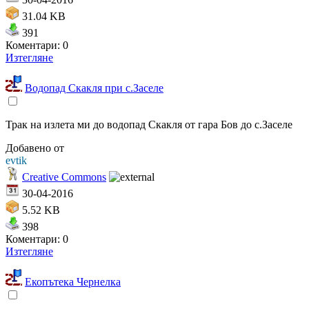
31.04 KB
391
Коментари: 0
Изтегляне
Водопад Скакля при с.Заселе
Трак на излета ми до водопад Скакля от гара Бов до с.Заселе
Добавено от
evtik
Creative Commons
30-04-2016
5.52 KB
398
Коментари: 0
Изтегляне
Екопътека Чернелка