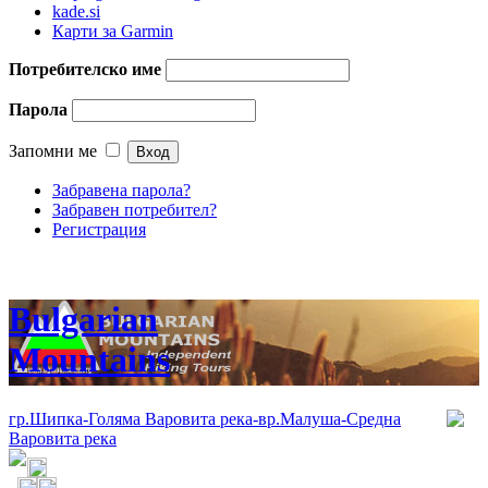
kade.si
Карти за Garmin
Потребителско име
Парола
Запомни ме
Забравена парола?
Забравен потребител?
Регистрация
Bulgarian
Mountains
гр.Шипка-Голяма Варовита река-вр.Малуша-Средна
Варовита река