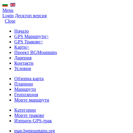
Menu
Login
Десктоп версия
Close
Начало
GPS Mаршрути
>
GPS Тракове
>
Карти
>
Проект BGMountains
Дарения
Контакти
Условия
Обзорна карта
Планини
Маршрути
Геопозиция
Моите маршрути
Категории
Моите тракове
Изпрати GPS-трак
map.bgmountains.org