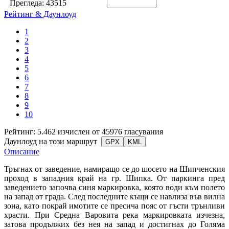
Прегледа:
43515
Рейтинг & Даунлоуд
1
2
3
4
5
6
7
8
9
10
Рейтинг: 5.462 изчислен от 45976 гласувания
Даунлоуд на този маршрут
GPX
KML
Описание
Тръгнах от заведение, намиращо се до шосето на Шипченския
проход в западния край на гр. Шипка. От паркинга пред
заведението започва синя маркировка, която води към полето
на запад от града. След последните къщи се навлиза във вилна
зона, като покрай имотите се пресича пояс от гъсти трънливи
храсти. При Средна Варовита река маркировката изчезна,
затова продължих без нея на запад и достигнах до Голяма