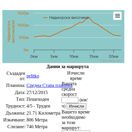
1500м
Надморска височина
височина(м)
Надморска
1000м
500м
0м
0км
5км
10км
15км
20км
Highcharts.com
Данни за маршрута
Изчисли
Създаден
pelitko
време
от:
Вашата
Планина:
Средна Стара планина
средна
Дата:
27/12/2015
скорост
Тип:
Пешеходен
(км/
Трудност:
4/5 - Труден
ч)
Вашето време
Дължина:
21.71 Километра
необходимо
Изкачване:
806 Метра
за този
Слизане:
746 Метра
маршрут: