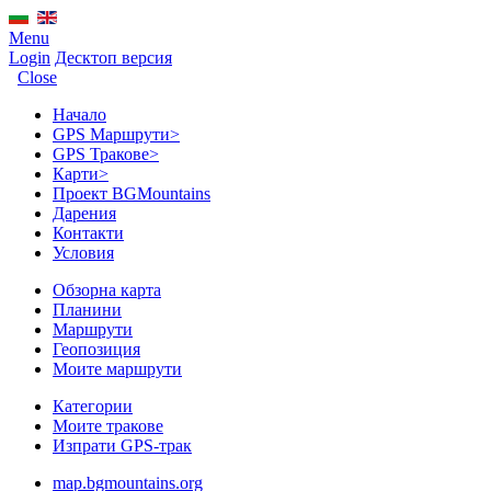
Menu
Login
Десктоп версия
Close
Начало
GPS Mаршрути
>
GPS Тракове
>
Карти
>
Проект BGMountains
Дарения
Контакти
Условия
Обзорна карта
Планини
Маршрути
Геопозиция
Моите маршрути
Категории
Моите тракове
Изпрати GPS-трак
map.bgmountains.org