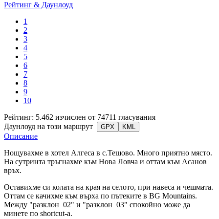
Рейтинг & Даунлоуд
1
2
3
4
5
6
7
8
9
10
Рейтинг: 5.462 изчислен от 74711 гласувания
Даунлоуд на този маршрут
GPX
KML
Описание
Нощувахме в хотел Алгеса в с.Тешово. Много приятно място.
На сутринта тръгнахме към Нова Ловча и оттам към Асанов
връх.
Оставихме си колата на края на селото, при навеса и чешмата.
Оттам се качихме към върха по пътеките в BG Mountains.
Между "разклон_02" и "разклон_03" спокойно може да
минете по shortcut-a.