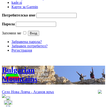
kade.si
Карти за Garmin
Потребителско име
Парола
Запомни ме
Забравена парола?
Забравен потребител?
Регистрация
Bulgarian
Mountains
Село Нова Ловча - Асанов връх