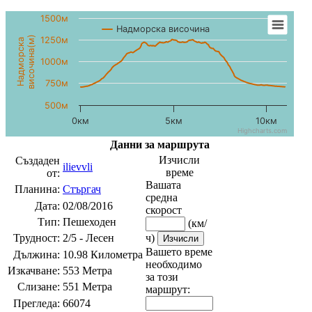
1500м
Надморска височина
височина(м)
1250м
Надморска
1000м
750м
500м
0км
5км
10км
Highcharts.com
Данни за маршрута
Изчисли
Създаден
ilievvli
време
от:
Вашата
Планина:
Стъргач
средна
Дата:
02/08/2016
скорост
Тип:
Пешеходен
(км/
Трудност:
2/5 - Лесен
ч)
Вашето време
Дължина:
10.98 Километра
необходимо
Изкачване:
553 Метра
за този
Слизане:
551 Метра
маршрут:
Прегледа:
66074