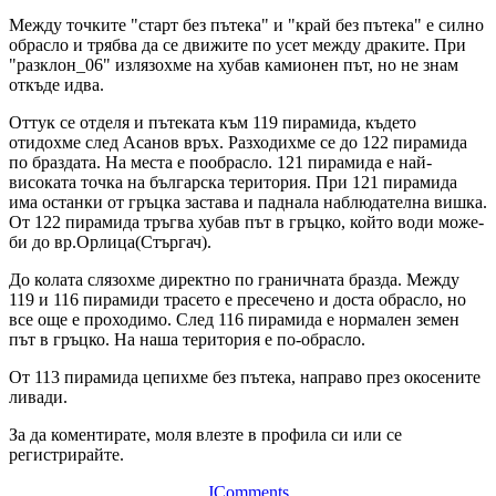
Между точките "старт без пътека" и "край без пътека" е силно
обрасло и трябва да се движите по усет между драките. При
"разклон_06" излязохме на хубав камионен път, но не знам
откъде идва.
Оттук се отделя и пътеката към 119 пирамида, където
отидохме след Асанов връх. Разходихме се до 122 пирамида
по браздата. На места е пообрасло. 121 пирамида е най-
високата точка на българска територия. При 121 пирамида
има останки от гръцка застава и паднала наблюдателна вишка.
От 122 пирамида тръгва хубав път в гръцко, който води може-
би до вр.Орлица(Стъргач).
До колата слязохме директно по граничната бразда. Между
119 и 116 пирамиди трасето е пресечено и доста обрасло, но
все още е проходимо. След 116 пирамида е нормален земен
път в гръцко. На наша територия е по-обрасло.
От 113 пирамида цепихме без пътека, направо през окосените
ливади.
За да коментирате, моля влезте в профила си или се
регистрирайте.
JComments