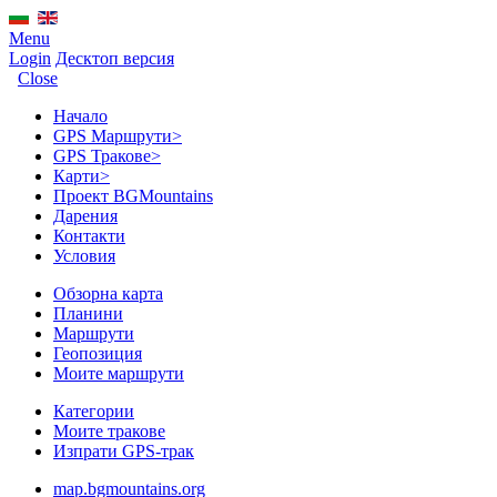
Menu
Login
Десктоп версия
Close
Начало
GPS Mаршрути
>
GPS Тракове
>
Карти
>
Проект BGMountains
Дарения
Контакти
Условия
Обзорна карта
Планини
Маршрути
Геопозиция
Моите маршрути
Категории
Моите тракове
Изпрати GPS-трак
map.bgmountains.org