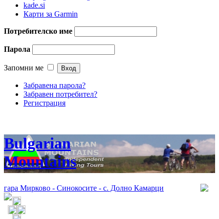
kade.si
Карти за Garmin
Потребителско име
Парола
Запомни ме
Забравена парола?
Забравен потребител?
Регистрация
Bulgarian
Mountains
гара Мирково - Синокосите - с. Долно Камарци