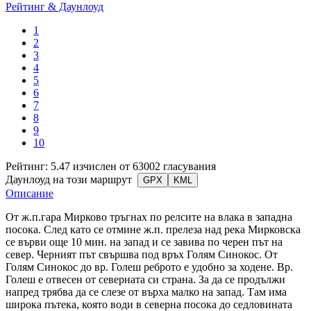
Рейтинг & Даунлоуд
1
2
3
4
5
6
7
8
9
10
Рейтинг: 5.47 изчислен от 63002 гласувания
Даунлоуд на този маршрут
GPX
KML
Описание
От ж.п.гара Мирково тръгнах по релсите на влака в западна
посока. След като се отмине ж.п. прелеза над река Мирковска
се върви още 10 мин. на запад и се завива по черен път на
север. Черният път свършва под връх Голям Синокос. От
Голям Синокос до вр. Голеш реброто е удобно за ходене. Вр.
Голеш е отвесен от северната си страна. За да се продължи
напред трябва да се слезе от върха малко на запад. Там има
широка пътека, която води в северна посока до седловината