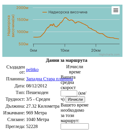
2000м
Надморска височина
височина(м)
Надморска
1500м
1000м
500м
0км
10км
20км
Highcharts.com
Данни за маршрута
Изчисли
Създаден
pelitko
време
от:
Вашата
Планина:
Западна Стара планина
средна
Дата:
08/12/2012
скорост
Тип:
Пешеходен
(км/
Трудност:
3/5 - Среден
ч)
Вашето време
Дължина:
27.32 Километра
необходимо
Изкачване:
969 Метра
за този
Слизане:
1040 Метра
маршрут:
Прегледа:
52228