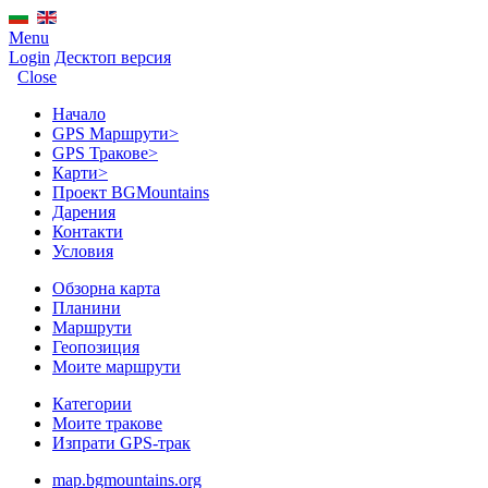
Menu
Login
Десктоп версия
Close
Начало
GPS Mаршрути
>
GPS Тракове
>
Карти
>
Проект BGMountains
Дарения
Контакти
Условия
Обзорна карта
Планини
Маршрути
Геопозиция
Моите маршрути
Категории
Моите тракове
Изпрати GPS-трак
map.bgmountains.org