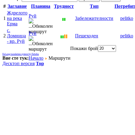
#
Заглавие
Планина
Трудност
Тип
Потребит
Ждрелото
Руй
1
на река
Забележителности
pelitko
Ерма
с.
Руй
2
Ломница
Пешеходен
pelitko
- вр. Руй
Покажи брой
FaLang translation system by Faboba
Вие сте тук:
Начало
Маршрути
Десктоп версия
Top