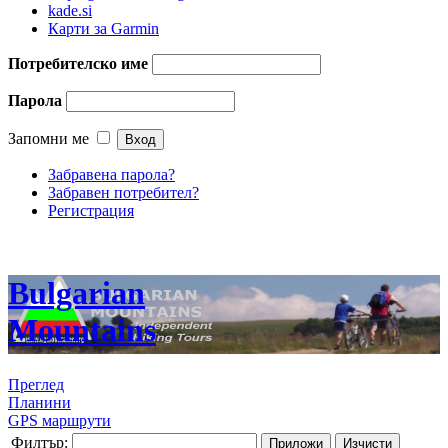
kade.si
Карти за Garmin
Потребителско име
Парола
Запомни ме
Забравена парола?
Забравен потребител?
Регистрация
Bulgarian
Mountains
Преглед
Планини
GPS маршрути
Филтър:
Приложи
Изчисти