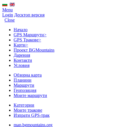
Menu
Login
Десктоп версия
Close
Начало
GPS Mаршрути
>
GPS Тракове
>
Карти
>
Проект BGMountains
Дарения
Контакти
Условия
Обзорна карта
Планини
Маршрути
Геопозиция
Моите маршрути
Категории
Моите тракове
Изпрати GPS-трак
map.bgmountains.org