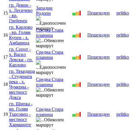
гр. Девин -
Западни
х. Лесичево
15
Пешеходен
pelitko
Родопи
- вр.
Гребенец
гр. Карлово
Средна Стара
- вр. Голям
16
Пешеходен
pelitko
планина
Купен - х.
Амбарица
гр. Сопот -
Средна Стара
х. Васил
17
Пешеходен
pelitko
планина
Левски - гр.
Карлово
гр. Твърдица
- Студената
Средна Стара
река - х.
18
Пешеходен
pelitko
планина
Чумерна -
местност
Докса
гр. Шипка -
вр. Голям
Средна Стара
19
Търсовец -
Пешеходен
pelitko
планина
местност
Харманите