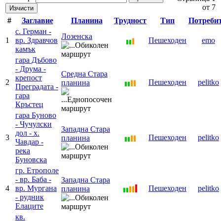
от 7
Изчисти
#
Заглавие
Планина
Трудност
Тип
Потреби
с. Герман -
Лозенска
1
вр. Здравчов
Пешеходен
emo
камък
гара Дъбово
- Друма -
Средна Стара
крепост
2
Пешеходен
pelitko
планина
Преградата -
гара
Кръстец
гара Буново
- Чучулски
Западна Стара
дол - х.
3
Пешеходен
pelitko
планина
Чавдар -
река
Буновска
гр. Етрополе
- вр. Баба -
Западна Стара
4
вр. Мургана
Пешеходен
pelitko
планина
- рудник
Елаците
кв.