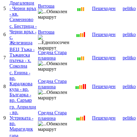
Драгалевци
Витоша
5
- Черни връх
Пешеходен
pelitko
- кв.
Симеоново
с. Бистрица -
Черни връх -
Витоша
6
Пешеходен
pelitko
с.
Железница
ВЕЦ Тъжа -
Средна Стара
Тъжанска
7
Пешеходен
pelitko
планина
пътека - х.
Соколна
с. Енина -
вр.
Средна Стара
Караджова
8
Пешеходен
pelitko
планина
кула - вр.
Българка -
вр. Саръяр
гр. Априлци
- вр.
Средна Стара
9
Устриката -
Пешеходен
pelitko
планина
вр.
Марагидик
гара