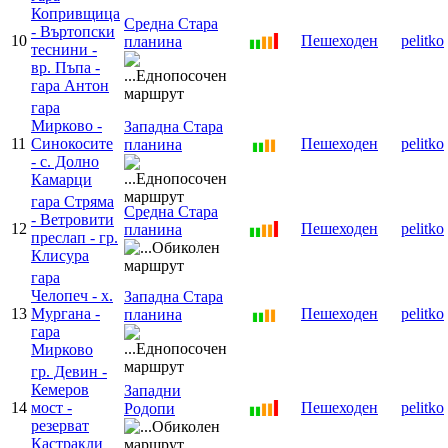
Копривщица
Средна Стара
- Въртопски
10
Пешеходен
pelitko
планина
теснини -
вр. Пъпа -
гара Антон
гара
Мирково -
Западна Стара
11
Синокосите
Пешеходен
pelitko
планина
- с. Долно
Камарци
гара Стряма
Средна Стара
- Ветровити
12
Пешеходен
pelitko
планина
преслап - гр.
Клисура
гара
Челопеч - х.
Западна Стара
13
Мургана -
Пешеходен
pelitko
планина
гара
Мирково
гр. Девин -
Кемеров
Западни
14
мост -
Пешеходен
pelitko
Родопи
резерват
Кастракли