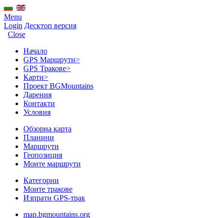
Menu
Login
Десктоп версия
Close
Начало
GPS Mаршрути
>
GPS Тракове
>
Карти
>
Проект BGMountains
Дарения
Контакти
Условия
Обзорна карта
Планини
Маршрути
Геопозиция
Моите маршрути
Категории
Моите тракове
Изпрати GPS-трак
map.bgmountains.org