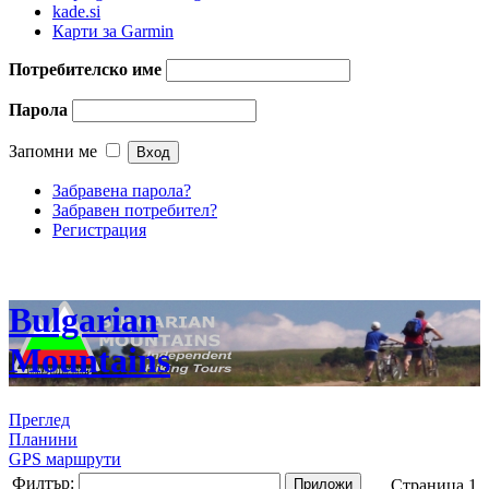
kade.si
Карти за Garmin
Потребителско име
Парола
Запомни ме
Забравена парола?
Забравен потребител?
Регистрация
Bulgarian
Mountains
Преглед
Планини
GPS маршрути
Филтър:
Приложи
Страница 1