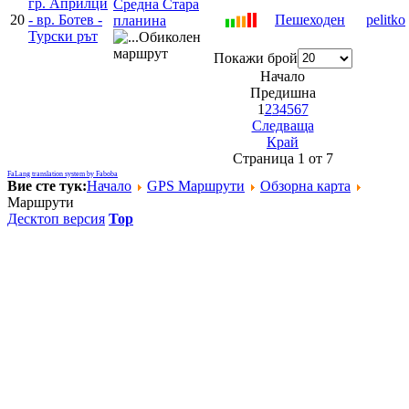
гр. Априлци
Средна Стара
20
- вр. Ботев -
Пешеходен
pelitko
планина
Турски рът
Покажи брой
Начало
Предишна
1
2
3
4
5
6
7
Следваща
Край
Страница 1 от 7
FaLang translation system by Faboba
Вие сте тук:
Начало
GPS Mаршрути
Обзорна карта
Маршрути
Десктоп версия
Top