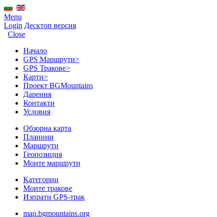
Menu
Login
Десктоп версия
Close
Начало
GPS Mаршрути
>
GPS Тракове
>
Карти
>
Проект BGMountains
Дарения
Контакти
Условия
Обзорна карта
Планини
Маршрути
Геопозиция
Моите маршрути
Категории
Моите тракове
Изпрати GPS-трак
map.bgmountains.org