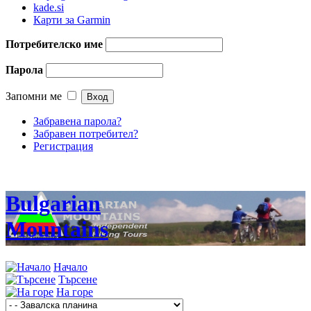
kade.si
Карти за Garmin
Потребителско име
Парола
Запомни ме
Забравена парола?
Забравен потребител?
Регистрация
Bulgarian
Mountains
Начало
Търсене
На горе