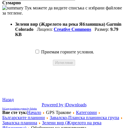
Сумарно
Тук можете да видите списъка с избрани файлове
за теглене.
Зелени вир (Ждрелото на река Ябланишка) Garmin
Colorado
Лиценз:
Creative Commons
Размер:
9.79
KB
Приемам горните условия.
Назад
Powered by jDownloads
FaLang translation system by Faboba
Вие сте тук:
Начало
GPS Тракове
Категории
Българските планини
Завалско-Планска планинска група
Завалска планина
Зелени вир (Ждрелото на река
Ябланишка)
Обобщение на изтеглянията