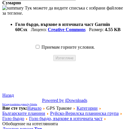
Сумарно
Тук можете да видите списъка с избрани файлове
за теглене.
Голо бърдо, върхове в източната част Garmin
60Csx
Лиценз:
Creative Commons
Размер:
4.55 KB
Приемам горните условия.
Назад
Powered by jDownloads
FaLang translation system by Faboba
Вие сте тук:
Начало
GPS Тракове
Категории
Българските планини
Руйско-Верилска планинска група
Голо бърдо
Голо бърдо, върхове в източната част
Обобщение на изтеглянията
Десктоп версия
Top