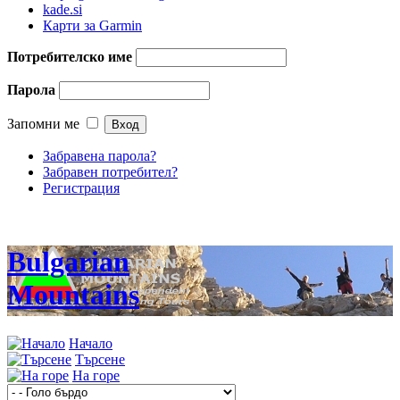
kade.si
Карти за Garmin
Потребителско име
Парола
Запомни ме
Забравена парола?
Забравен потребител?
Регистрация
Bulgarian
Mountains
Начало
Търсене
На горе