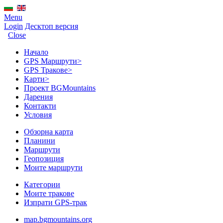
Menu
Login
Десктоп версия
Close
Начало
GPS Mаршрути
>
GPS Тракове
>
Карти
>
Проект BGMountains
Дарения
Контакти
Условия
Обзорна карта
Планини
Маршрути
Геопозиция
Моите маршрути
Категории
Моите тракове
Изпрати GPS-трак
map.bgmountains.org