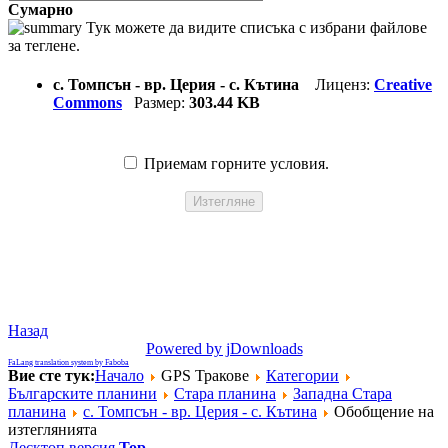
Сумарно
Тук можете да видите списъка с избрани файлове
за теглене.
с. Томпсън - вр. Церия - с. Кътина
Лиценз:
Creative
Commons
Размер:
303.44 KB
Приемам горните условия.
Назад
Powered by jDownloads
FaLang translation system by Faboba
Вие сте тук:
Начало
GPS Тракове
Категории
Българските планини
Стара планина
Западна Стара
планина
с. Томпсън - вр. Церия - с. Кътина
Обобщение на
изтеглянията
Десктоп версия
Top