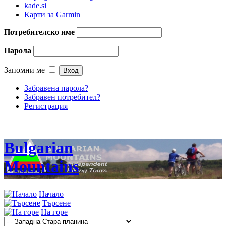
kade.si
Карти за Garmin
Потребителско име
Парола
Запомни ме
Забравена парола?
Забравен потребител?
Регистрация
Bulgarian
Mountains
Начало
Търсене
На горе