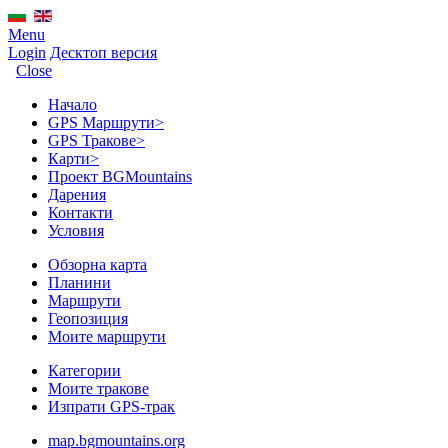
Menu
Login
Десктоп версия
Close
Начало
GPS Mаршрути
>
GPS Тракове
>
Карти
>
Проект BGMountains
Дарения
Контакти
Условия
Обзорна карта
Планини
Маршрути
Геопозиция
Моите маршрути
Категории
Моите тракове
Изпрати GPS-трак
map.bgmountains.org