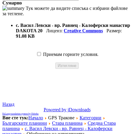
Сумарно
Тук можете да видите списъка с избрани файлове
за теглене.
с. Васил Левски - вр. Равнец - Калоферски манастир
DAKOTA 20
Лиценз:
Creative Commons
Размер:
91.08 KB
Приемам горните условия.
Назад
Powered by jDownloads
FaLang translation system by Faboba
Вие сте тук:
Начало
GPS Тракове
Категории
Българските планини
Стара планина
Средна Стара
планина
с. Васил Левски - вр. Равнец - Калоферски
манастир
Обобщение на изтеглянията