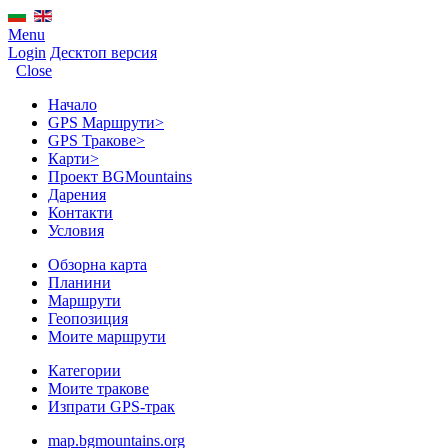
Menu
Login
Десктоп версия
Close
Начало
GPS Mаршрути
>
GPS Тракове
>
Карти
>
Проект BGMountains
Дарения
Контакти
Условия
Обзорна карта
Планини
Маршрути
Геопозиция
Моите маршрути
Категории
Моите тракове
Изпрати GPS-трак
map.bgmountains.org