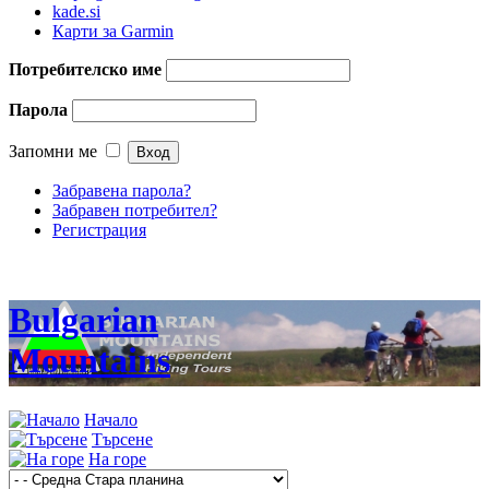
kade.si
Карти за Garmin
Потребителско име
Парола
Запомни ме
Забравена парола?
Забравен потребител?
Регистрация
Bulgarian
Mountains
Начало
Търсене
На горе