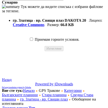
Сумарно
Тук можете да видите списъка с избрани файлове
за теглене.
гр. Златица - вр. Свищи плаз DAKOTA 20
Лиценз:
Creative Commons
Размер:
66.8 KB
Приемам горните условия.
Назад
Powered by jDownloads
FaLang translation system by Faboba
Вие сте тук:
Начало
GPS Тракове
Категории
Българските планини
Стара планина
Средна Стара
планина
гр. Златица - вр. Свищи плаз
Обобщение на
изтеглянията
Десктоп версия
Top