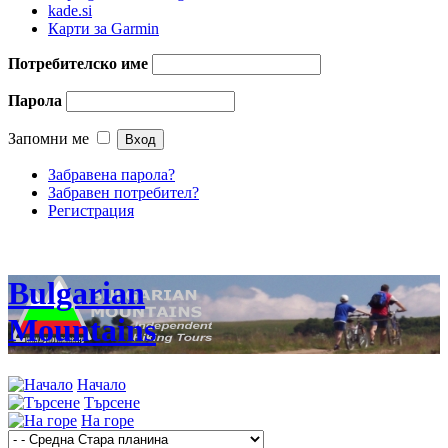
kade.si
Карти за Garmin
Потребителско име
Парола
Запомни ме
Забравена парола?
Забравен потребител?
Регистрация
Bulgarian
Mountains
Начало
Търсене
На горе