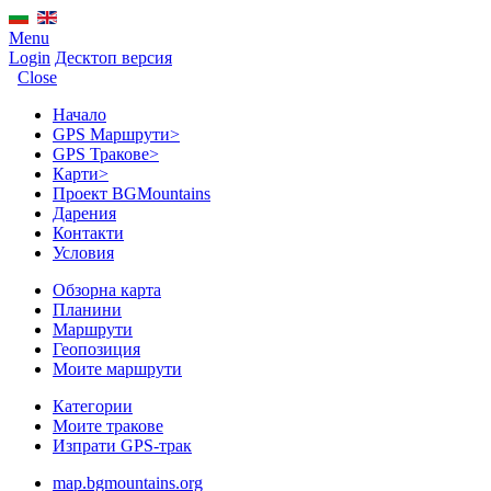
Menu
Login
Десктоп версия
Close
Начало
GPS Mаршрути
>
GPS Тракове
>
Карти
>
Проект BGMountains
Дарения
Контакти
Условия
Обзорна карта
Планини
Маршрути
Геопозиция
Моите маршрути
Категории
Моите тракове
Изпрати GPS-трак
map.bgmountains.org