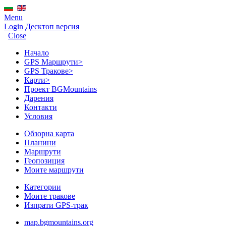
Menu
Login
Десктоп версия
Close
Начало
GPS Mаршрути
>
GPS Тракове
>
Карти
>
Проект BGMountains
Дарения
Контакти
Условия
Обзорна карта
Планини
Маршрути
Геопозиция
Моите маршрути
Категории
Моите тракове
Изпрати GPS-трак
map.bgmountains.org