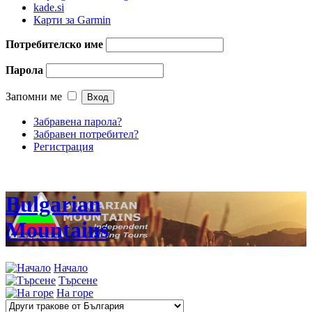
kade.si
Карти за Garmin
Потребителско име
Парола
Запомни ме
Забравена парола?
Забравен потребител?
Регистрация
Bulgarian
Mountains
Начало
Търсене
На горе