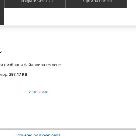
Изпрати GPS-трак
Карти за Garmin
а с избрани файлове за теглене.
змер:
297.17 KB
Изтегляне
Powered by jDownloads