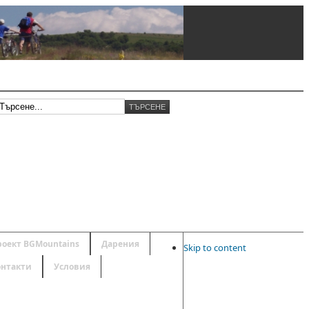
роект BGMountains
Дарения
Skip to content
онтакти
Условия