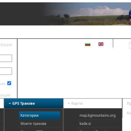
трация
ВХОД
 ме
трация
GPS Тракове
Карти
П
К
Категории
map.bgmountains.org
Моите тракове
kade.si