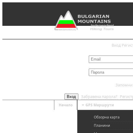
Вход
Регис
Запомни
Забравена парола?
Регис
Вход
Начало
GPS Mаршрути
Обзорна карта
Планини