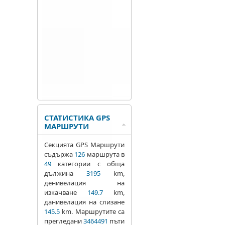
СТАТИСТИКА GPS
МАРШРУТИ
Секцията GPS Маршрути
съдържа
126
маршрута в
49
категории с обща
дължина
3195
km,
денивелация на
изкачване
149.7
km,
данивелация на слизане
145.5
km. Маршрутите са
прегледани
3464491
пъти