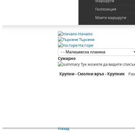
Маршрути
Геопозиция
Моите маршрути
Начало
Търсене
На горе
Сумарно
Тук можете да видите списък
Крупни - Смолни връх - Крупник
Ра
Назад