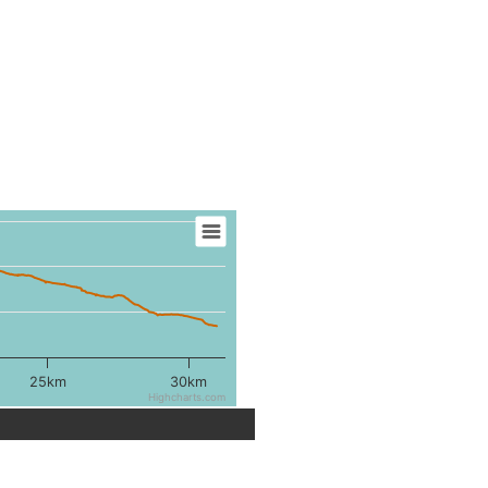
25km
30km
Highcharts.com