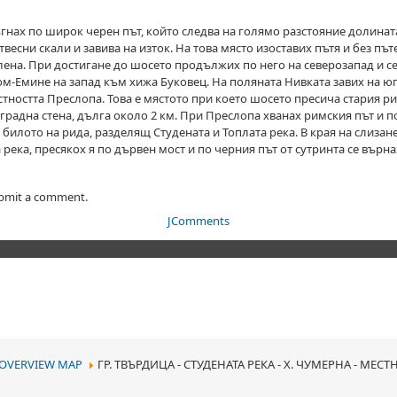
ъгнах по широк черен път, който следва на голямо разстояние долинат
есни скали и завива на изток. На това място изоставих пътя и без път
на. При достигане до шосето продължих по него на северозапад и се
ом-Емине на запад към хижа Буковец. На поляната Нивката завих на юг
естността Преслопа. Това е мястото при което шосето пресича стария 
радна стена, дълга около 2 км. При Преслопа хванах римския път и по
 билото на рида, разделящ Студената и Топлата река. В края на слизан
река, пресякох я по дървен мост и по черния път от сутринта се върна
ubmit a comment.
JComments
OVERVIEW MAP
ГР. ТВЪРДИЦА - СТУДЕНАТА РЕКА - Х. ЧУМЕРНА - МЕС