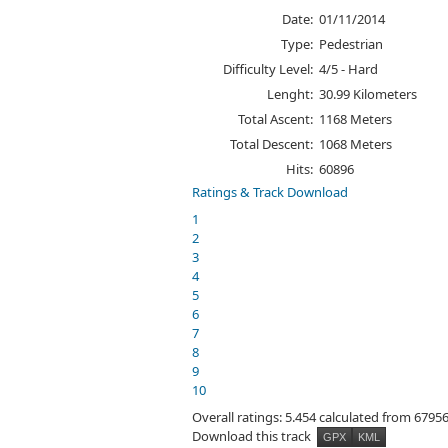
Date:
01/11/2014
Type:
Pedestrian
Difficulty Level:
4/5 - Hard
Lenght:
30.99 Kilometers
Total Ascent:
1168 Meters
Total Descent:
1068 Meters
Hits:
60896
Ratings & Track Download
1
2
3
4
5
6
7
8
9
10
Overall ratings: 5.454 calculated from 67956
Download this track
GPX
KML