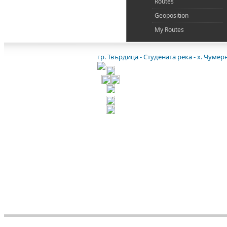
Routes
Geoposition
My Routes
гр. Твърдица - Студената река - х. Чумер