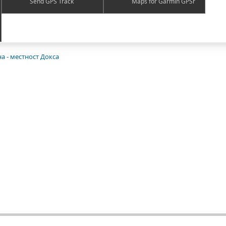
Send GPS Track
Maps for Garmin GPSr
на - местност Докса