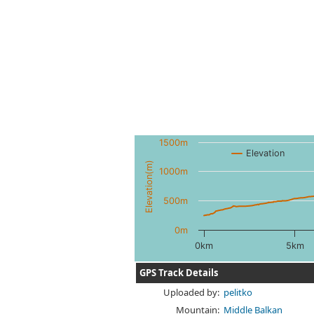
1500m
Elevation
Elevation(m)
1000m
500m
0m
0km
5km
GPS Track Details
Uploaded by:
pelitko
Mountain:
Middle Balkan