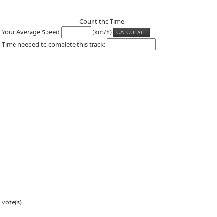
Count the Time
Your Average Speed
(km/h)
Time needed to complete this track:
 vote(s)