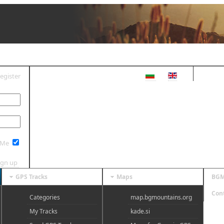
egister
OG IN
 Me
ign up
GPS Tracks
Maps
BGM
Con
Categories
map.bgmountains.org
My Tracks
kade.si