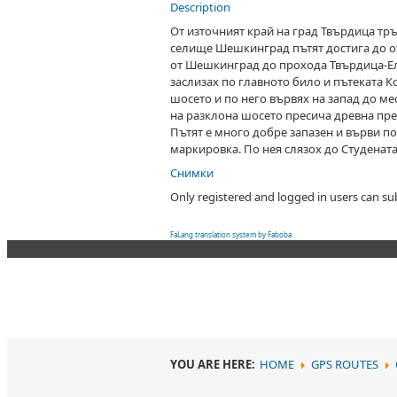
Description
От източният край на град Твърдица тр
селище Шешкинград пътят достига до отв
от Шешкинград до прохода Твърдица-Еле
заслизах по главното било и пътеката К
шосето и по него вървях на запад до м
на разклона шосето пресича древна прег
Пътят е много добре запазен и върви по
маркировка. По нея слязох до Студената 
Снимки
Only registered and logged in users can s
FaLang translation system by Faboba
YOU ARE HERE:
HOME
GPS ROUTES