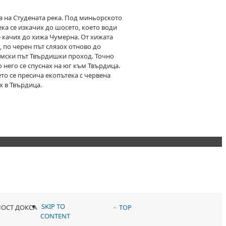
а на Студената река. Под миньорското
ека се изкачих до шосето, което води
 качих до хижа Чумерна. От хижата
, по черен път слязох отново до
римски път Твърдишки проход. Точно
 него се спуснах на юг към Твърдица.
ето се пресича екопътека с червена
х в Твърдица.
SKIP TO
ТНОСТ ДОКСА
TOP
CONTENT