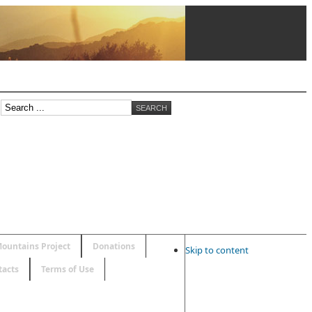
ountains Project
Donations
Skip to content
tacts
Terms of Use