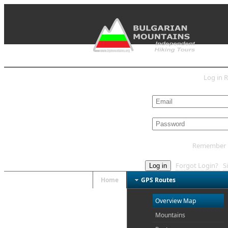
Log in
R
L
Remember
Forgot Login?
S
Log in
Home
GPS Routes
Overview Map
Mountains