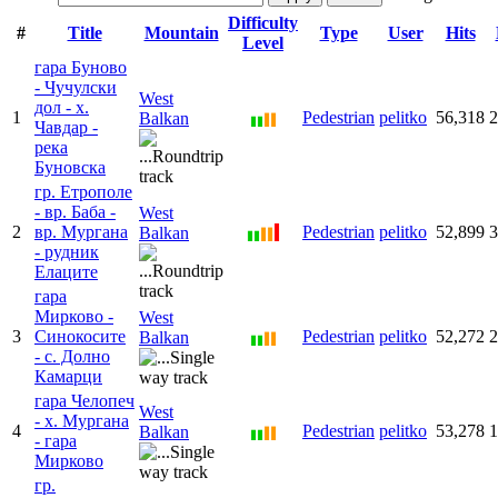
Difficulty
#
Title
Mountain
Type
User
Hits
Level
гара Буново
- Чучулски
West
дол - х.
1
Pedestrian
pelitko
56,318
2
Balkan
Чавдар -
река
Буновска
гр. Етрополе
- вр. Баба -
West
2
вр. Мургана
Pedestrian
pelitko
52,899
3
Balkan
- рудник
Елаците
гара
Мирково -
West
3
Синокосите
Pedestrian
pelitko
52,272
2
Balkan
- с. Долно
Камарци
гара Челопеч
West
- х. Мургана
4
Pedestrian
pelitko
53,278
1
Balkan
- гара
Мирково
гр.