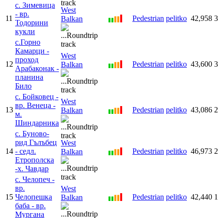
с. Зимевица
West
- вр.
11
Pedestrian
pelitko
42,958
3
Balkan
Тодорини
кукли
с.Горно
Камарци -
West
проход
12
Pedestrian
pelitko
43,600
3
Balkan
Арабаконак -
планина
Било
с. Бойковец -
West
вр. Венеца -
13
Pedestrian
pelitko
43,086
2
Balkan
м.
Шиндарника
с. Буново-
рид Гълъбец
West
14
- седл.
Pedestrian
pelitko
46,973
2
Balkan
Етрополска
-х. Чавдар
с. Челопеч -
вр.
West
15
Челопешка
Pedestrian
pelitko
42,440
1
Balkan
баба - вр.
Мургана