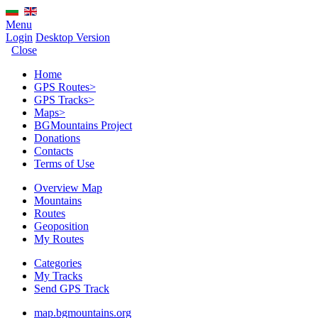
Menu
Login
Desktop Version
Close
Home
GPS Routes
>
GPS Tracks
>
Maps
>
BGMountains Project
Donations
Contacts
Terms of Use
Overview Map
Mountains
Routes
Geoposition
My Routes
Categories
My Tracks
Send GPS Track
map.bgmountains.org