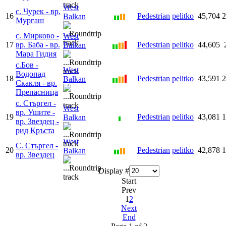
West
с. Чурек - вр.
16
Pedestrian
pelitko
45,704
2
Balkan
Мургаш
с. Мирково -
West
17
вр. Баба - вр.
Pedestrian
pelitko
44,605
Balkan
Мара Гидия
с.Бов -
West
Водопад
18
Pedestrian
pelitko
43,591
2
Balkan
Скакля - вр.
Препасница
с. Стъргел -
West
вр. Ушите -
19
Pedestrian
pelitko
43,081
1
Balkan
вр. Звездец -
рид Кръста
West
С. Стъргел -
20
Pedestrian
pelitko
42,878
1
Balkan
вр. Звездец
Display #
Start
Prev
1
2
Next
End