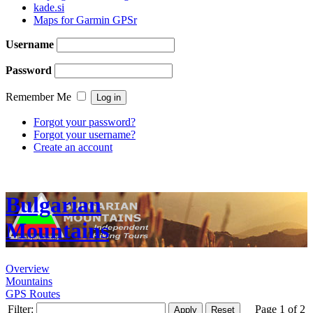
kade.si
Maps for Garmin GPSr
Username
Password
Remember Me
Forgot your password?
Forgot your username?
Create an account
Bulgarian
Mountains
Overview
Mountains
GPS Routes
Filter:
Page 1 of 2
Apply
Reset