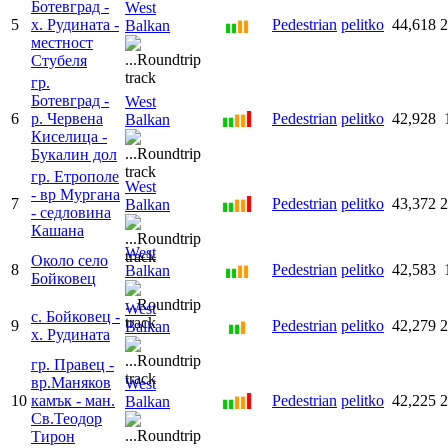
Ботевград -
West
5
х. Рудината -
Pedestrian
pelitko
44,618
2
Balkan
местност
Стубеля
гр.
Ботевград -
West
6
р. Червена
Pedestrian
pelitko
42,928
Balkan
Киселица -
Букалин дол
гр. Етрополе
West
- вр Мургана
7
Pedestrian
pelitko
43,372
2
Balkan
- седловина
Кашана
West
Около село
8
Pedestrian
pelitko
42,583
Balkan
Бойковец
West
с. Бойковец -
9
Pedestrian
pelitko
42,279
2
Balkan
х. Рудината
гр. Правец -
вр.Маняков
West
10
камък - ман.
Pedestrian
pelitko
42,225
2
Balkan
Св.Теодор
Тирон