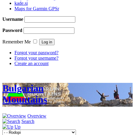
kade.si
Maps for Garmin GPSr
Username
Password
Remember Me
Forgot your password?
Forgot your username?
Create an account
Bulgarian
Mountains
Overview
Search
Up