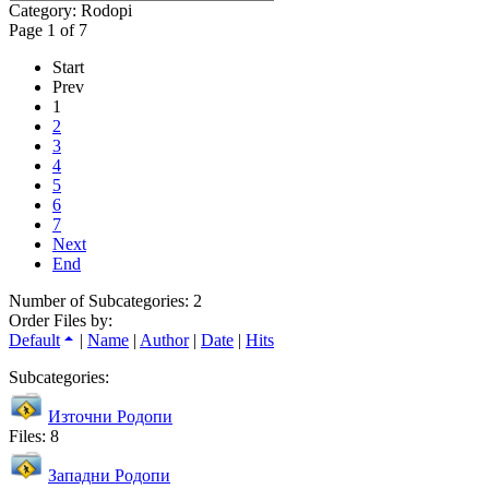
Category: Rodopi
Page 1 of 7
Start
Prev
1
2
3
4
5
6
7
Next
End
Number of Subcategories: 2
Order Files by:
Default
|
Name
|
Author
|
Date
|
Hits
Subcategories:
Източни Родопи
Files: 8
Западни Родопи