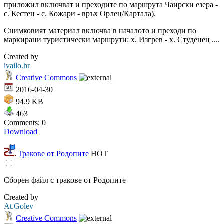
приложил включват и преходите по маршрута Чаирски езера -
с. Кестен - с. Кожари - връх Орлец/Картала).
Снимковият материал включва в началото и преходи по
маркирани туристически маршрути: х. Изгрев - х. Студенец ....
Created by
ivailo.hr
Creative Commons
2016-04-30
94.9 KB
463
Comments: 0
Download
Тракове от Родопите
HOT
Сборен файл с тракове от Родопите
Created by
At.Golev
Creative Commons