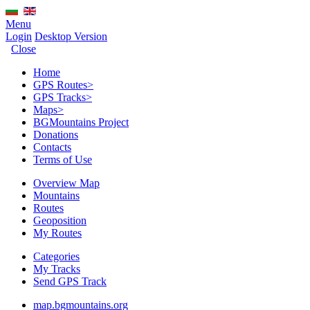
Menu
Login
Desktop Version
Close
Home
GPS Routes
>
GPS Tracks
>
Maps
>
BGMountains Project
Donations
Contacts
Terms of Use
Overview Map
Mountains
Routes
Geoposition
My Routes
Categories
My Tracks
Send GPS Track
map.bgmountains.org