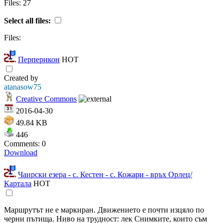
Files: 27
Select all files:
Files:
Перперикон
HOT
Created by
atanasow75
Creative Commons
2016-04-30
49.84 KB
446
Comments: 0
Download
Чаирски езера - с. Кестен - с. Кожари - връх Орлец/
Картала
HOT
Маршрутът не е маркиран. Движението е почти изцяло по
черни пътища. Ниво на трудност: лек Снимките, които съм