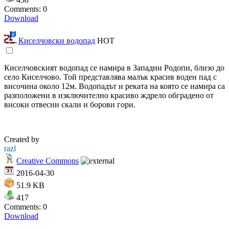
Comments: 0
Download
Киселчовски водопад
HOT
Киселчовският водопад се намира в Западни Родопи, близо до
село Киселчoво. Той представлява малък красив воден пад с
височина около 12м. Водопадът и реката на която се намира са
разположени в изключително красиво ждрело обградено от
високи отвесни скали и борови гори.
Created by
razl
Creative Commons
2016-04-30
51.9 KB
417
Comments: 0
Download