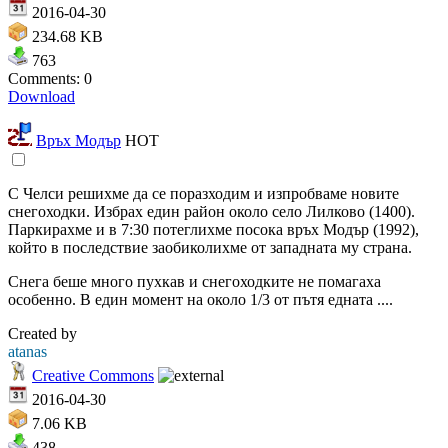
2016-04-30
234.68 KB
763
Comments: 0
Download
Връх Модър
HOT
С Челси решихме да се поразходим и изпробваме новите
снегоходки. Избрах един район около село Лилково (1400).
Паркирахме и в 7:30 потеглихме посока връх Модър (1992),
който в последствие заобиколихме от западната му страна.
Снега беше много пухкав и снегоходките не помагаха
особенно. В един момент на около 1/3 от пътя едната ....
Created by
atanas
Creative Commons
2016-04-30
7.06 KB
438