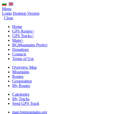
Menu
Login
Desktop Version
Close
Home
GPS Routes
>
GPS Tracks
>
Maps
>
BGMountains Project
Donations
Contacts
Terms of Use
Overview Map
Mountains
Routes
Geoposition
My Routes
Categories
My Tracks
Send GPS Track
map.bgmountains.org