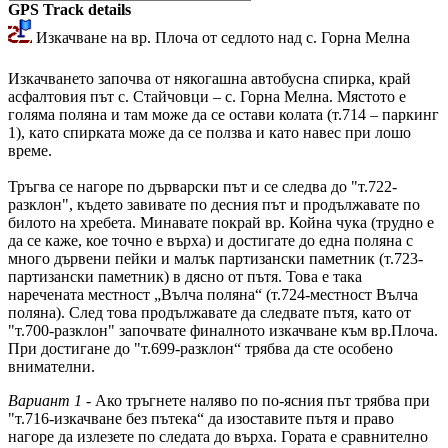
GPS Track details
Изкачване на вр. Плоча от седлото над с. Горна Мелна
Изкачването започва от някогашна автобусна спирка, край
асфалтовия път с. Стайчовци – с. Горна Мелна. Мястото е
голяма поляна и там може да се остави колата (т.714 – паркинг
1), като спирката може да се ползва и като навес при лошо
време.
Тръгва се нагоре по дърварски път и се следва до "т.722-
разклон", където завивате по десния път и продължавате по
билото на хребета. Минавате покрай вр. Койна чука (трудно е
да се каже, кое точно е върха) и достигате до една поляна с
много дървени пейки и малък партизански паметник (т.723-
партизански паметник) в дясно от пътя. Това е така
наречената местност „Вълча поляна“ (т.724-местност Вълча
поляна). След това продължавате да следвате пътя, като от
"т.700-разклон" започвате финалното изкачване към вр.Плоча.
При достигане до "т.699-разклон“ трябва да сте особено
внимателни.
Вариант 1
- Ако тръгнете наляво по по-ясния път трябва при
"т.716-изкачване без пътека“ да изоставите пътя и право
нагоре да излезете по следата до върха. Гората е сравнително