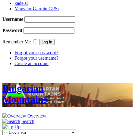
kade.si
Maps for Garmin GPSr
Username
Password
Remember Me
Forgot your password?
Forgot your username?
Create an account
Bulgarian
Mountains
Overview
Search
Up