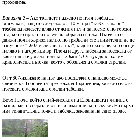
проходима.
Вариант 2
– Ако тръгнете надясно по пътя трябва да
внимавате, защото след около 5-10 м, при "т.698-разклон“
трябва да излезете вляво от ясния път и да поемете по горски
път, който прилича повече на обрасла пътека. Пътеката се
движи почти хоризонтално, но трябва да сте внимателни да не
изпуснете "т.607-излизане на път", където има табелки сочещи
наляво и нагоре към вр. Плоча и друга табелка за посоката от
която идвате „вълча поляна – 30мин“. От тук до върха има
криволичеща пътечка, която е обозначена с малки стрелки.
От т.607-излизане на път, ако продължите направо може да
слезете в с.Горочевци през махала Тършевина, като до селото
пътеката е маркирана с малки табелки.
Връх Плоча, който е най-високия на Еловишката планина е
разположен в гората и от него няма никакви гледки. На върха
има триангулачна точка и табелка, закована на едно дърво.